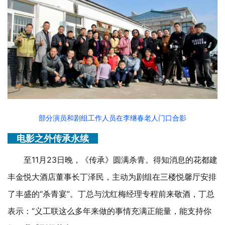
部分演员和剧组工作人员在李继春老人门口合影
电影之外
传承永续
至
11月23日晚，《传承》圆满杀青。得知消息的花都建
丰金悦大酒店董事长丁泽民，主动为剧组在三楼悦馨厅安排
了丰盛的“杀青宴”。丁总与沈红梅经理专程前来敬酒，丁总
表示：“义工联这么多年来做的事情充满正能量，能支持你