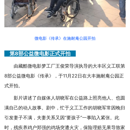
微电影《传承》在施耐庵公园开拍
第
8部公益微电影正式开拍
由
藏酷微电影梦工厂
王俊荣导演执导的大丰区义工联第
8部公益微电影《传承》，于11月22日在大丰施耐庵公园正
式开拍。
影片讲述了自媒体人胡晓军在公益路上照亮他人、也圆
满自己的动人故事。剧中，忙于义工工作的胡晓军常因晚归
引发妻子不满，夫妻关系又因“要孩子”一事陷入紧张。此
时，残疾养鸡户郑强的鸡场突遭火灾，保险理赔无果导致家