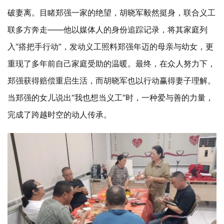
破妻离。目睹郑强一家的绝望，胡晓军毅然挺身，联合义工
联多方奔走——他以媒体人的身份追踪记录，将其家庭列
入“搭把手行动”，发动义工照料郑强年迈的母亲与幼女，更
重现了多年前自己家庭受助的温暖。最终，在众人努力下，
郑强获得赔偿重启生活，而胡晓军也以行动赢得妻子理解。
当郑强的女儿说出“我也想当义工”时，一种爱与善的力量，
完成了跨越时空的动人传承。