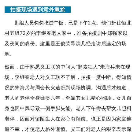
拍摄现场遇到意外尴尬
剧组人员匆匆吃过午饭，已是下午
2点。他们赶往恒北
村五组72岁的李继春老人家中，准备拍摄剧中郑强家以
及夜间的戏份。这里是王俊荣导演几经走访后选定的场
地。
然而，由于熟悉义工联的中间人“酵素狂人”朱海兵未在现
场，李继春老人对义工联不了解，拍摄一度中断。得知情
况的朱海兵与周会长火速赶到现场协调。沟通后才知道，
老人的老伴全身瘫痪六年，全靠其女儿精心照顾，女儿自
身也因中风导致一侧手脚失能。老人下午需去帮女儿照料
老伴，因而对留陌生人在家心有顾虑。也正是因为家庭连
遭不幸，才使老人格外谨慎。义工们对老人的艰辛表示深