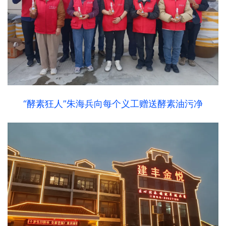
“酵素狂人”朱海兵向每个义工赠送酵素油污净