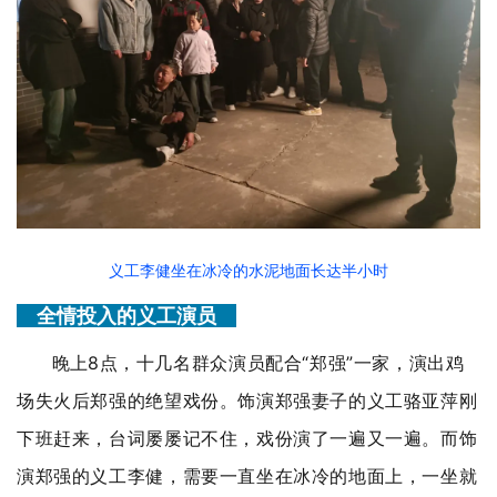
义工李健坐在冰冷的水泥地面长达半小时
全情投入的义工演员
晚上
8点，十几名群众演员配合“郑强”一家，演出鸡
场失火后郑强的绝望戏份。饰演郑强妻子的义工骆亚萍刚
下班赶来，台词屡屡记不住，戏份演了一遍又一遍。而饰
演郑强的义工李健，需要一直坐在冰冷的地面上，一坐就