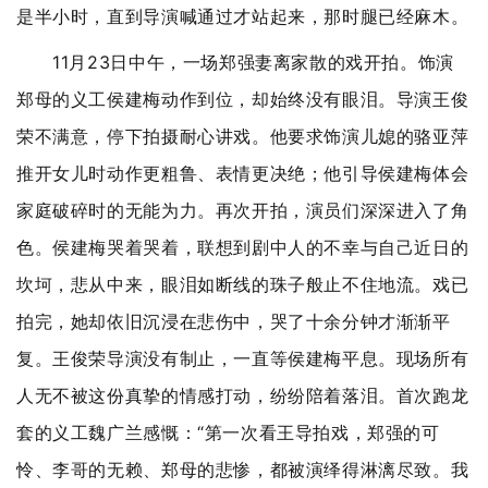
是半小时，直到导演喊通过才站起来，那时腿已经麻木。
11月23日中午，一场郑强妻离家散的戏开拍。饰演
郑母的义工侯建梅动作到位，却始终没有眼泪。导演王俊
荣不满意，停下拍摄耐心讲戏。他要求饰演儿媳的骆亚萍
推开女儿时动作更粗鲁、表情更决绝；他引导侯建梅体会
家庭破碎时的无能为力。再次开拍，演员们深深进入了角
色。侯建梅哭着哭着，联想到剧中人的不幸与自己近日的
坎坷，悲从中来，眼泪如断线的珠子般止不住地流。戏已
拍完，她却依旧沉浸在悲伤中，哭了十余分钟才渐渐平
复。王俊荣导演没有制止，一直等侯建梅平息。现场所有
人无不被这份真挚的情感打动，纷纷陪着落泪。首次跑龙
套的义工魏广兰感慨：“第一次看王导拍戏，郑强的可
怜、李哥的无赖、郑母的悲惨，都被演绎得淋漓尽致。我