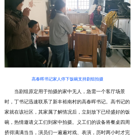
高春晖书记家人停下饭碗支持剧组拍摄
当剧组原定用于拍摄的家中无人，急需一个客厅场景
时，丁书记迅速联系了新丰裕南村的高春晖书记。高书记的
家就在该社区，其家属了解情况后，立刻放下已经盛好的饭
碗，热情邀请义工们到家中拍摄。义工们的设备将餐桌四周
挤得满满当当，演员们一遍遍对戏、表演，历时两小时才完