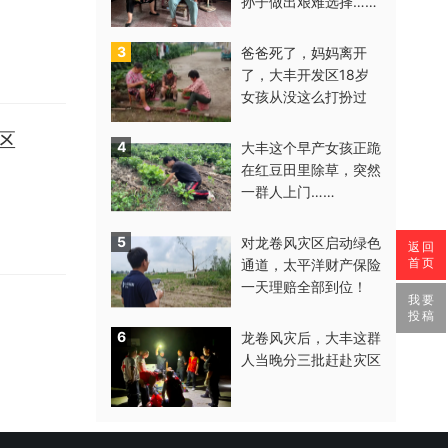
孙子做出艰难选择……
3
爸爸死了，妈妈离开
了，大丰开发区18岁
女孩从没这么打扮过
区
4
大丰这个早产女孩正跪
在红豆田里除草，突然
一群人上门……
5
对龙卷风灾区启动绿色
返回
首页
通道，太平洋财产保险
一天理赔全部到位！
我要
投稿
6
龙卷风灾后，大丰这群
人当晚分三批赶赴灾区
广告