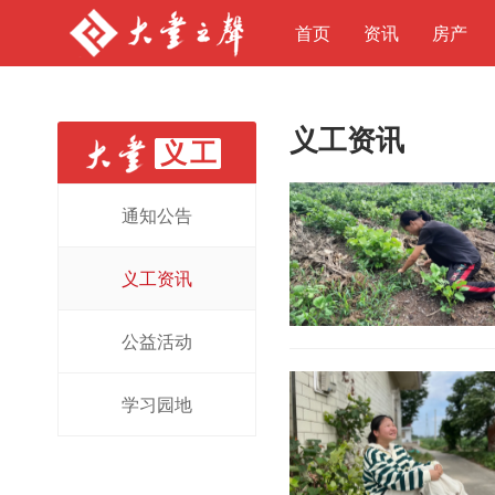
首页
资讯
房产
义工资讯
义工
联
通知公告
义工资讯
公益活动
子触电死亡，大丰这两个老
爸爸死了，妈妈离开了，大丰开
媳和孙子做出艰难选择……
区18岁女孩从没这么打扮过
学习园地