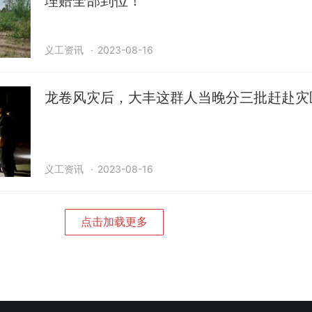
理赔全部到位！
义工资讯
·
2023-08-16
龙卷风灾后，大丰这群人当晚分三批赶赴灾
义工资讯
·
2023-08-16
点击加载更多