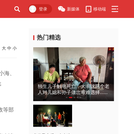
登录
新媒体
移动端
广告
热门精选
大
中
小
小海、
危
女孩，12岁
独生儿子触电死亡，大丰这两个老
爸爸死
缤纷的？
人对儿媳和孙子做出艰难选择……
区18
政等部