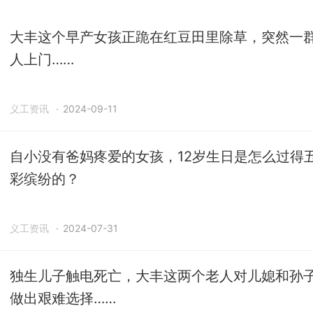
大丰这个早产女孩正跪在红豆田里除草，突然一
人上门……
义工资讯
·
2024-09-11
自小没有爸妈疼爱的女孩，12岁生日是怎么过得
彩缤纷的？
义工资讯
·
2024-07-31
独生儿子触电死亡，大丰这两个老人对儿媳和孙
做出艰难选择……