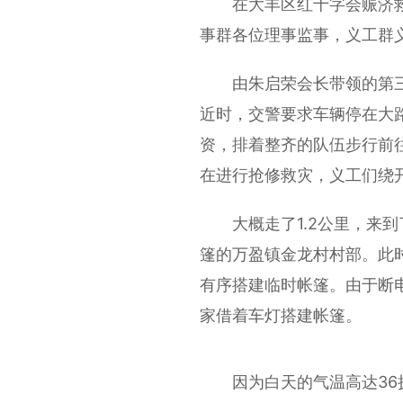
在大丰区红十字会赈济救
事群各位理事监事，义工群
由朱启荣会长带领的第三批
近时，交警要求车辆停在大
资，排着整齐的队伍步行前
在进行抢修救灾，义工们绕
大概走了1.2公里，来到
篷的万盈镇金龙村村部。此
有序搭建临时帐篷。由于断
家借着车灯搭建帐篷。
因为白天的气温高达36摄