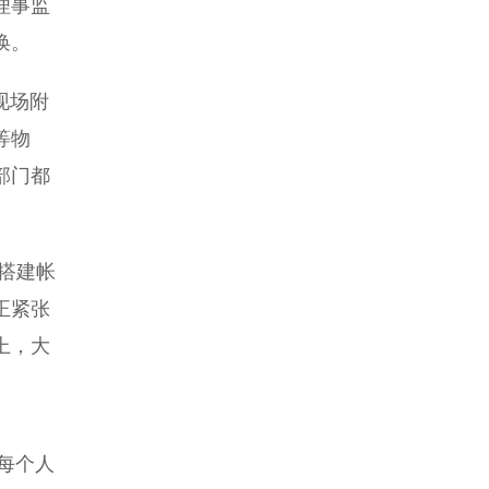
理事监
唤。
现场附
等物
部门都
搭建帐
正紧张
上，大
每个人