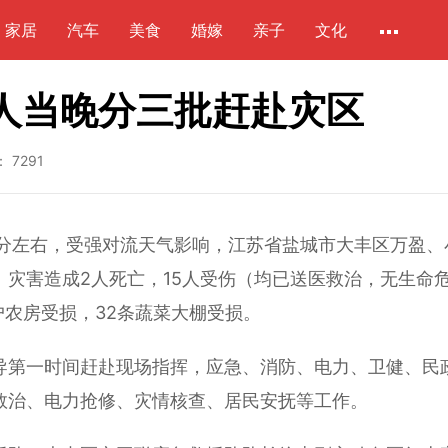
家居
汽车
美食
婚嫁
亲子
文化
人当晚分三批赶赴灾区
：
7291
15分左右，受强对流天气影响，江苏省盐城市大丰区万盈、
灾害造成2人死亡，15人受伤（均已送医救治，无生命
对龙卷风灾区启动绿色通道，太平
自小没有爸妈疼爱的
洋财产保险一天理赔全部到位！
生日是怎么过得五彩
户农房受损，32条蔬菜大棚受损。
第一时间赶赴现场指挥，应急、消防、电力、卫健、民
救治、电力抢修、灾情核查、居民安抚等工作。