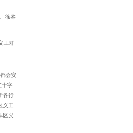
、徐鉴
义工群
月都会安
红十字
于各行
区义工
丰区义