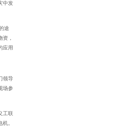
灾中发
的途
物资，
的应用
门领导
现场参
义工联
电机。