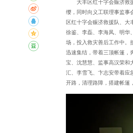
大丰区红十字会赈济救援
缨，同时向义工联理事监事会
区红十字会赈济救援队、大
徐鉴、李磊、李海凤、明华
场，投入救灾善后工作中。
迅速集结，带着三顶帐篷，
宝、沈慧慧、监事高汉荣和
汇、李雪飞、卞志安带着应
开路，清理路障，搭建帐篷