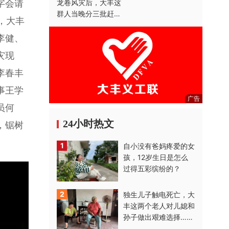
龙卷风灾后，大丰这
字会请
群人当晚分三批赶赴
，大丰
灾区
李健、
灾现
李春丰
事王学
广告
员何
24小时热文
，锯树
1
自小没有爸妈疼爱的女
孩，12岁生日是怎么
过得五彩缤纷的？
2
独生儿子触电死亡，大
丰这两个老人对儿媳和
孙子做出艰难选择……