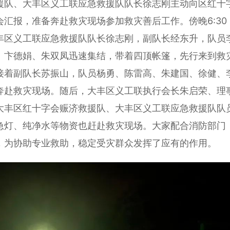
队、大丰区义工联应急救援队队长徐志刚主动向区红十
汇报，准备奔赴救灾现场参加救灾善后工作。傍晚6:30
丰区义工联应急救援队队长徐志刚，副队长经东升，队员
、卞德娟、朱双凤迅速集结，带着四顶帐篷，先行来到救
接着副队长苏振山，队员杨勇、陈雷高、朱建国、徐健、
奔赴救灾现场。随后，大丰区义工联执行会长朱启荣、理
大丰区红十字会赈济救援队、大丰区义工联应急救援队队
急灯、纯净水等物资也赶赴救灾现场。大家配合消防部门
，为协助专业救助，稳定受灾群众发挥了应有的作用。