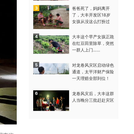
3
爸爸死了，妈妈离开
了，大丰开发区18岁
女孩从没这么打扮过
4
大丰这个早产女孩正跪
在红豆田里除草，突然
一群人上门……
5
对龙卷风灾区启动绿色
通道，太平洋财产保险
一天理赔全部到位！
6
龙卷风灾后，大丰这群
人当晚分三批赶赴灾区
广告