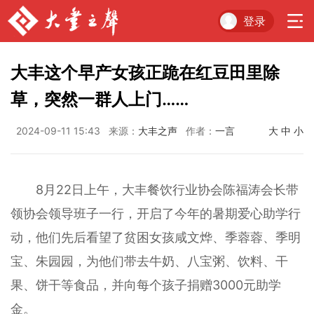
登录
大丰这个早产女孩正跪在红豆田里除
草，突然一群人上门……
2024-09-11 15:43
来源：
大丰之声
作者：
一言
大
中
小
8月22日上午，大丰餐饮行业协会陈福涛会长带
领协会领导班子一行，开启了今年的暑期爱心助学行
动，他们先后看望了贫困女孩咸文烨、季蓉蓉、季明
宝、朱园园，为他们带去牛奶、八宝粥、饮料、干
果、饼干等食品，并向每个孩子捐赠3000元助学
金。