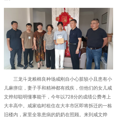
三龙斗龙粮棉良种场咸刚自小心脏较小且患有小
儿麻痹症，妻子手和精神都有残疾，但他们的女儿咸
文烨却聪明懂事能干，今年以728分的成绩公费考上
大丰高中。咸家临时租住在大丰市区即将拆迁的一栋
旧楼内，家里全靠患病的奶奶在照顾。来到咸文烨