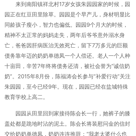
来到南阳镇祥北村17岁女孩朱园园家的时候，园
园正在红豆田里除草。园园是个早产儿，身材明显比
同龄孩子瘦小，智力也偏低。园园9个月大的时候，
精神不太正常的妈妈走失，两年后爷爷意外溺水身
亡，爸爸因肝病医治无效死亡，留下7万多元的巨额
债务靠年迈的奶奶单德凤一个人偿还。老人一个人种
十亩田，辛苦7年终将债务还清，被社会誉为“诚信奶
奶”。2015年8月份，陈福涛会长参与“补爱行动”关注
朱园园，至今已经9年。现在，园园已经在盐城特殊
教育学校上高二。
园园从田里回到家接待陈会长一行，她裤子的膝
盖处都是跪地时沾的泥土。陈会长将装慰问金的信封
交给奶奶单德凤，奶奶连连推辞：“我老太婆什么也