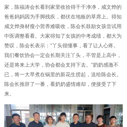
家，陈福涛会长看到家里收拾得干干净净，咸文烨的
爸爸妈妈因为手脚残疾，都伏在地板的草席上。得知
咸文烨身材瘦小营养难吸收，陈会长鼓励女孩尝试用
中医调整看看。大家得知了女孩的中考成绩，都大为
赞叹，陈会长表示：“丫头很懂事，看了让人心疼。
我们餐饮协会一定会长期关注丫头，不管是上高中，
还是将来上大学，协会都会支持下去。”奶奶感激不
已，将一大早煮在锅里的新花生捞起，送给陈会长。
陈会长推辞了一番，看奶奶盛情难却，便接受了下
来。