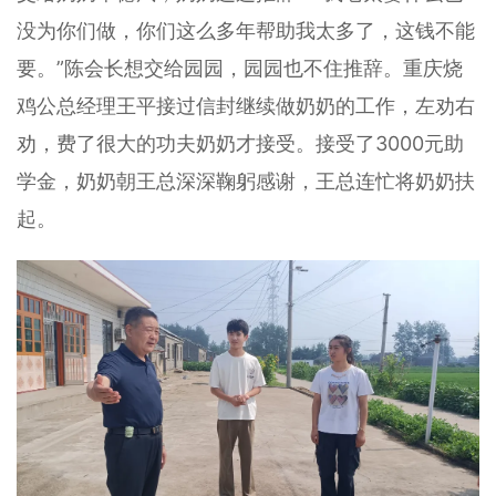
没为你们做，你们这么多年帮助我太多了，这钱不能
要。”陈会长想交给园园，园园也不住推辞。重庆烧
鸡公总经理王平接过信封继续做奶奶的工作，左劝右
劝，费了很大的功夫奶奶才接受。接受了3000元助
学金，奶奶朝王总深深鞠躬感谢，王总连忙将奶奶扶
起。