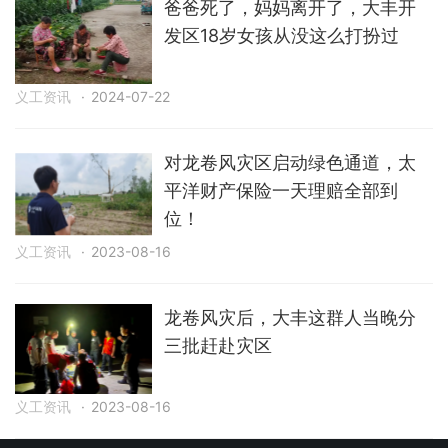
爸爸死了，妈妈离开了，大丰开
发区18岁女孩从没这么打扮过
义工资讯
·
2024-07-22
对龙卷风灾区启动绿色通道，太
平洋财产保险一天理赔全部到
位！
义工资讯
·
2023-08-16
龙卷风灾后，大丰这群人当晚分
三批赶赴灾区
义工资讯
·
2023-08-16