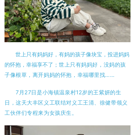
世上只有妈妈好，有妈的孩子像块宝，投进妈妈
的怀抱，幸福享不了；
世上只有妈妈好，没妈的孩
子像根草，离开妈妈的怀抱，幸福哪里找……
7月27日是小海镇温泉村12岁的王紫妍的生
日，这天大丰区义工联结对义工王清、徐健带领义
工伙伴们专程来为女孩庆生。