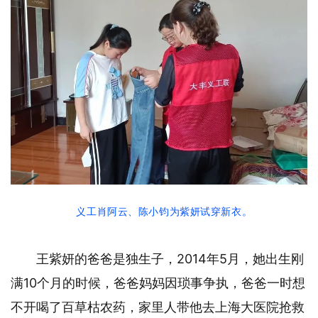
义工肖阿云、陈小钧为紫妍试穿新衣。
女孩10个月时爸爸喝了百草枯
王紫妍的爸爸是独生子，2014年5月，她出生刚
满10个月的时候，爸爸妈妈因琐事争执，爸爸一时想
不开喝了百草枯农药，家里人带他去上海大医院抢救