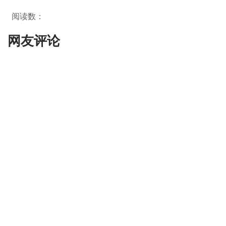
阅读数：
网友评论