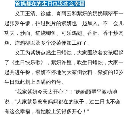
爸妈都在的生日也没这么幸福
义工王清、徐健、肖阿云和紫妍的奶奶顾翠平一
起张罗午饭，拍过照片的紫妍也一起加入。不一会儿
功夫，炒面、红烧鲫鱼、可乐鸡翅、香肚、香干炒肉
丝、炸鸡柳以及多个冷菜便加工好了。
义工为紫妍点燃生日蜡烛，大家围绕着女孩唱起
了《生日快乐歌》，紫妍许愿，吹生日蜡烛，大家一
起共进午餐，紫妍不停地为大家倒饮料，紫妍的12岁
生日就此划上圆满的句号。
“我家紫妍今天太开心了！”奶奶顾翠平激动地
说，“人家就是爸爸妈妈都在的孩子，过生日也不会
有这么幸福，看她脸上笑得多开心！”