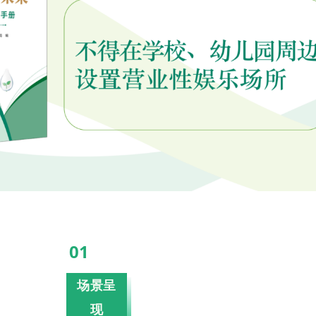
01
场景呈
现