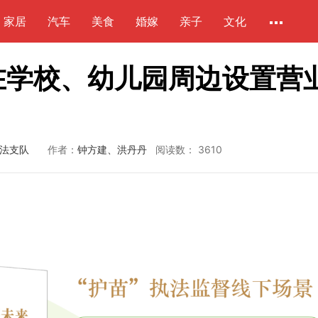
家居
汽车
美食
婚嫁
亲子
文化
不得在学校、幼儿园周边设置营
执法支队
作者：
钟方建、洪丹丹
阅读数：
3610