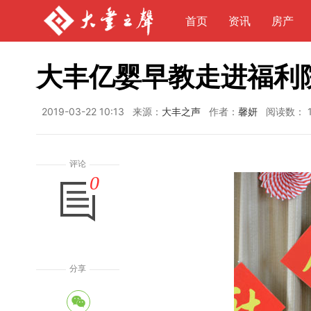
首页
资讯
房产
大丰亿婴早教走进福利
2019-03-22 10:13
来源：
大丰之声
作者：
馨妍
阅读数：
评论
0
童心桥行动“童心时刻”暑假亲
欣慰和最遗憾的事
动在人民路小学举行
分享