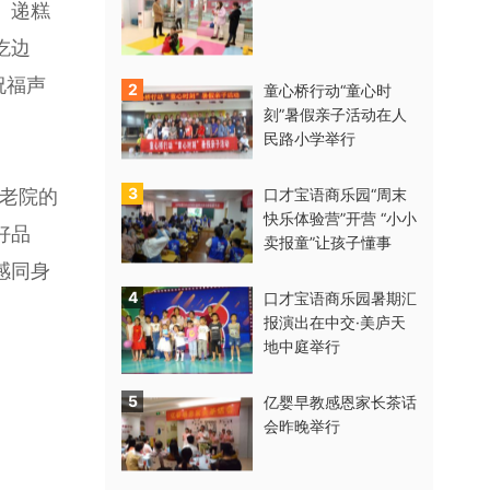
、递糕
吃边
祝福声
2
童心桥行动“童心时
刻”暑假亲子活动在人
民路小学举行
3
老院的
口才宝语商乐园“周末
快乐体验营”开营 “小小
好品
卖报童”让孩子懂事
感同身
4
口才宝语商乐园暑期汇
报演出在中交·美庐天
地中庭举行
5
亿婴早教感恩家长茶话
会昨晚举行