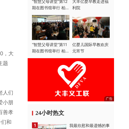
“智慧父母讲堂”第12
大丰亿婴早教走进福
期在图书馆举行 柏明
利院
业主讲
“智慧父母讲堂”第11
亿婴儿国际早教欢庆
期在图书馆举行 柏明
元宵节
0，大
业主讲
主题
老人们
广告
爱小朋
百善孝
24小时热文
子们和
1
我最欣慰和最遗憾的事