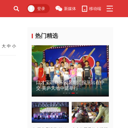
登录
新媒体
移动端
广告
热门精选
大
中
小
暑期汇报演出在中
举行
亿婴早教感恩家长茶话会昨晚举行
我